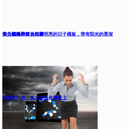
克力馅料
外公园春季时光闪耀明亮的日子模板，带有阳光的景深
女人愤怒的复合形象
效果
带电的灯泡，孤立在白色背景上