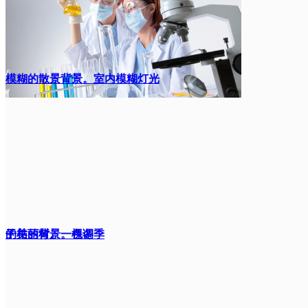
模糊的散景背景。室内模糊灯光
的美丽背景。色调
干枯的树。一棵冬季