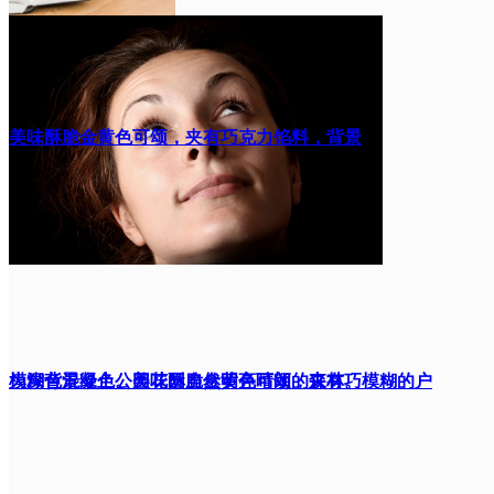
美味酥脆金黄色可颂，夹有巧克力馅料，背景
为深色混凝土。美味酥脆金黄色可颂，夹有巧
模糊背景绿色公园花园自然明亮晴朗的森林。模糊的户