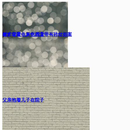
树木在蓝色天空的背
粗犷背景，灰色底上带有砖纹图案
景下
父亲抱着儿子在院子