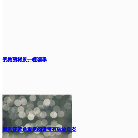
的美丽背景。色调
干枯的树。一棵冬季
树木在蓝色天空的背
粗犷背景，灰色底上带有砖纹图案