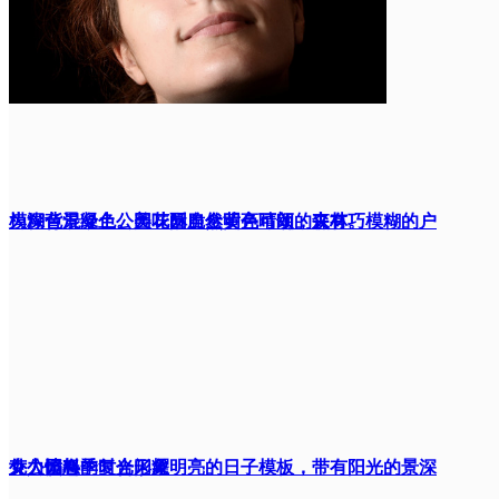
为深色混凝土。美味酥脆金黄色可颂，夹有巧
模糊背景绿色公园花园自然明亮晴朗的森林。模糊的户
克力馅料
外公园春季时光闪耀明亮的日子模板，带有阳光的景深
女人愤怒的复合形象