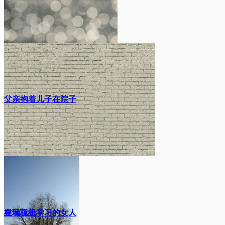
景下
父亲抱着儿子在院子
里玩飞机
在地板上学习的女人