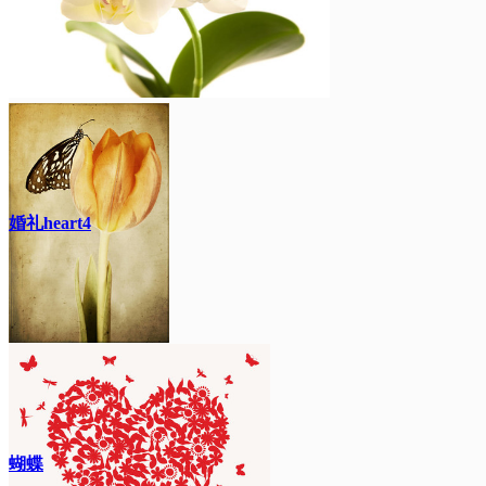
婚礼heart4
蝴蝶