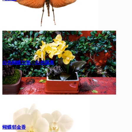
白色蝴蝶兰茎；白色隔离
蝴蝶郁金香