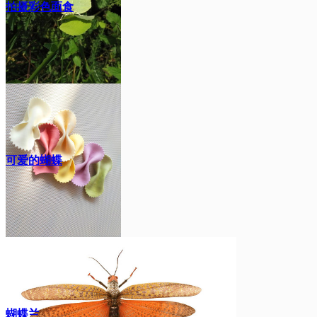
拍摄彩色面食
可爱的蝴蝶
蝴蝶兰