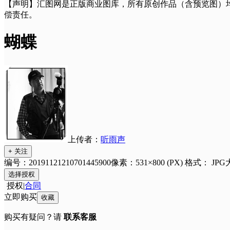
【声明】汇图网是正版商业图库，所有原创作品（含预览图）
偿责任。
蝴蝶
上传者：
听雨声
+ 关注
编号：20191121210701445900
像素：531×800 (PX)
格式：
JPG
选择授权
授权
|
合同
立即购买
收藏
购买有疑问？请
联系客服