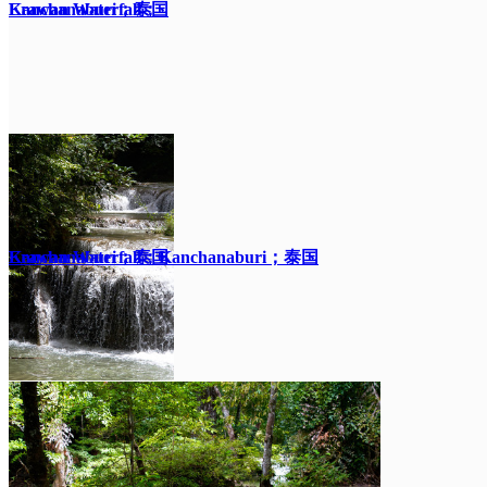
Kanchanaburi；泰国
Erawan Waterfall；
Kanchanaburi；泰国
Erawan Waterfall；Kanchanaburi；泰国