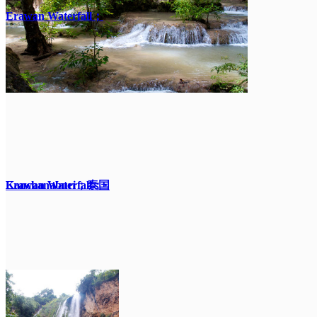
Erawan Waterfall；
Kanchanaburi；泰国
Erawan Waterfall；