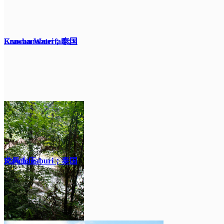
Kanchanaburi；泰国
Erawan Waterfall；
Kanchanaburi；泰国
龙凤山庄