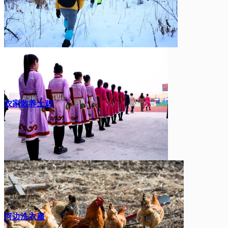
农家散养土鸡
河边洗衣服