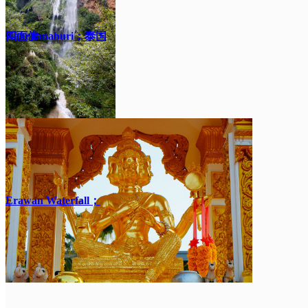
Kanchanaburi；泰国
四面佛
Erawan Waterfall；