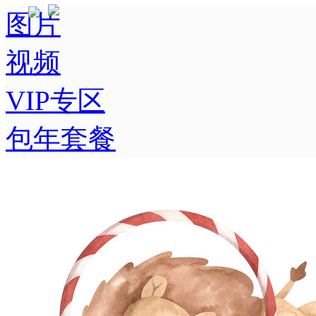
图片
视频
VIP专区
包年套餐