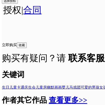
选择授权
授权
|
合同
立即购买
收藏
购买有疑问？请
联系客服
关键词
生日
儿童
卡通
庆生会
儿童房
幽默
画画
婴儿
马戏团
可爱的
男孩
女
作者其它作品
查看更多>>