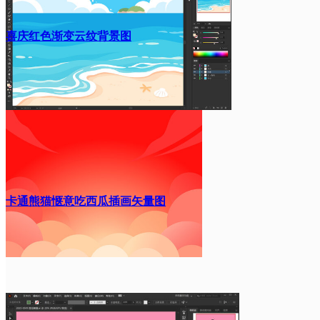
喜庆红色渐变云纹背景图
卡通熊猫惬意吃西瓜插画矢量图