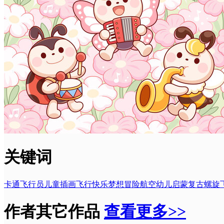
关键词
卡通
飞行员
儿童插画
飞行
快乐
梦想
冒险
航空
幼儿启蒙
复古螺旋
作者其它作品
查看更多>>