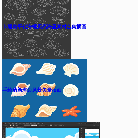
卡通扁平化海螺贝壳海星素材合集插画
手绘清新海边风景矢量插画