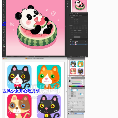
猫
古风少女开心吃月饼