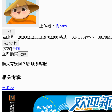
上传者：
梅baby
+ 关注
ai
编号：20260212111319702200
格式：
AI(CS5)
大小：38.78M
选择授权
授权
|
合同
立即购买
收藏
购买有疑问？请
联系客服
相关专辑
更多>>