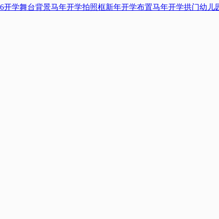
026开学舞台背景
马年开学拍照框
新年开学布置
马年开学拱门
幼儿