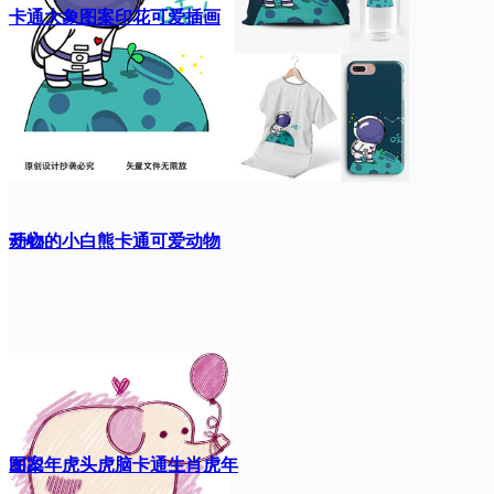
卡通大象图案印花可爱插画
动物
开心的小白熊卡通可爱动物
图案
2022年虎头虎脑卡通生肖虎年