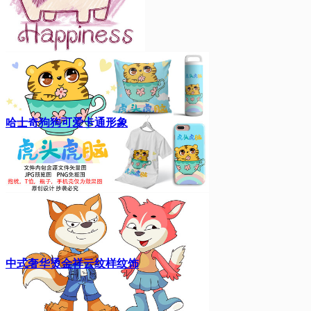
哈士奇狗狗可爱卡通形象
中式奢华烫金祥云纹样纹饰