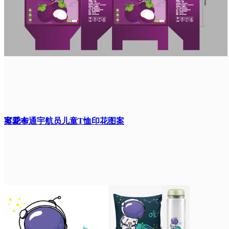
案花布
可爱卡通宇航员儿童T恤印花图案