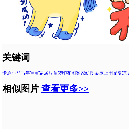
关键词
卡通小马
马年
宝宝家居服
童装印花图案
家纺图案
床上用品
夏凉
相似图片
查看更多>>