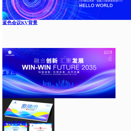
蓝色会议KV背景
邀请函
蓝色手提袋