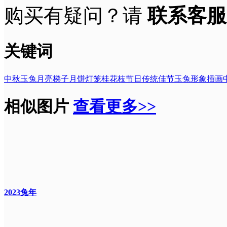
购买有疑问？请
联系客服
关键词
中秋
玉兔
月亮
梯子
月饼
灯笼
桂花枝
节日
传统
佳节
玉兔形象
插画
相似图片
查看更多>>
2023兔年