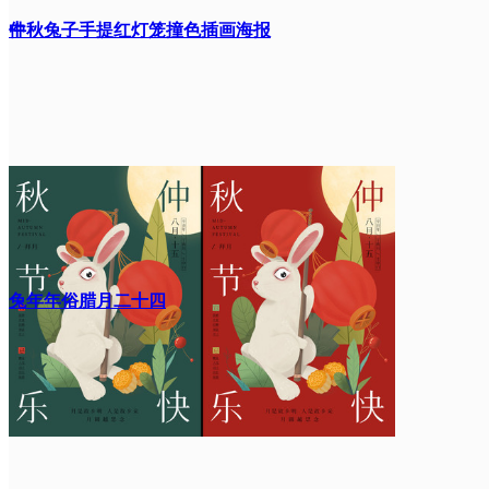
件
中秋兔子手提红灯笼撞色插画海报
兔年年俗腊月二十四