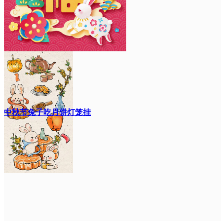
中秋节兔子吃月饼灯笼挂