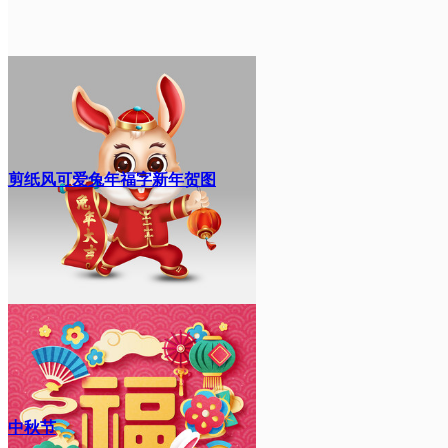
剪纸风可爱兔年福字新年贺图
中秋节