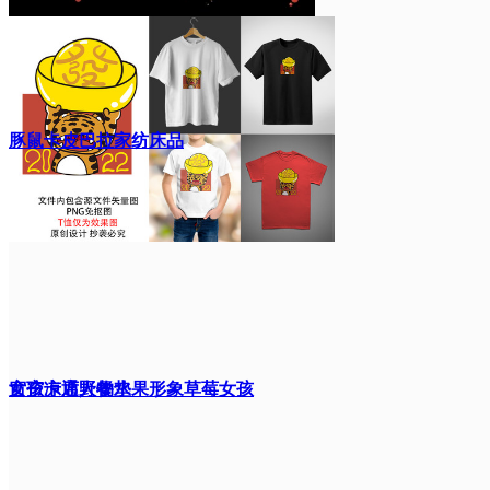
豚鼠卡皮巴拉家纺床品
窗帘凉席野餐垫
女孩卡通人物水果形象草莓女孩