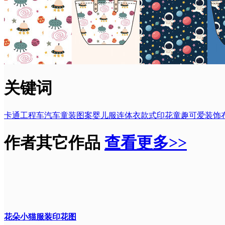
关键词
卡通
工程车
汽车
童装
图案
婴儿服
连体衣
款式
印花
童趣
可爱
装饰
作者其它作品
查看更多>>
花朵小猫服装印花图