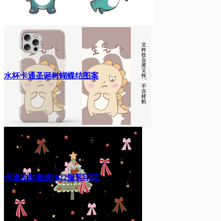
水杯卡通圣诞树蝴蝶结图案
卡通发财老虎2022服装印花