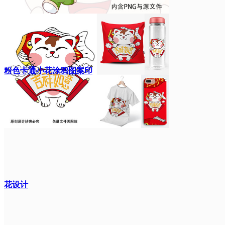
粉色卡通小花涂鸦图案印
花设计