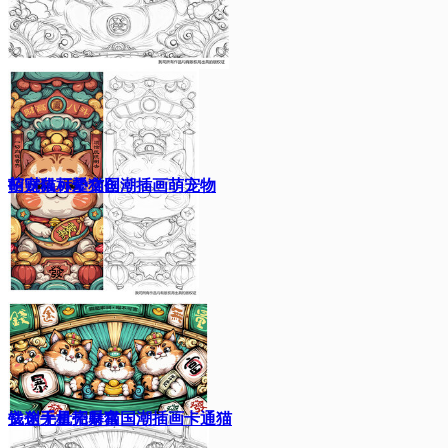
萌宠鼠标垫文创
招财猫可爱猫国潮插画萌宠物
文创手机壳暴富
钱途无量招财猫国潮插画卡通猫