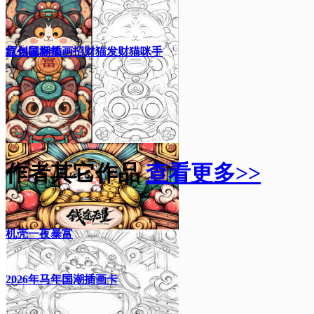
红包鼠标垫
原创国潮插画招财猫发财猫咪手
作者其它作品
查看更多>>
机壳一夜暴富
2026年马年国潮插画卡