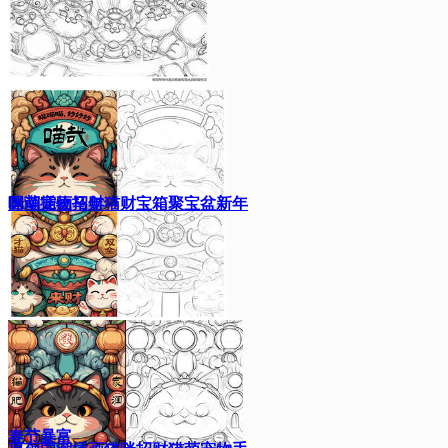
咪萌宠物马年
国潮插画招财猫财宝箱聚宝盆新年
春节暴富