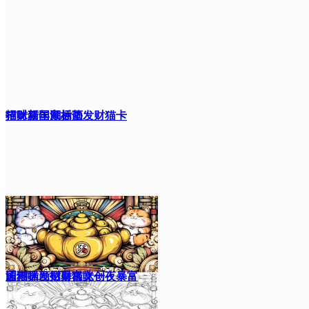
猫咪新年鼠标垫
招财猫国潮插画发财猫卡
通猫咪发财暴富文创
国潮插画招财猫咪一夜暴富