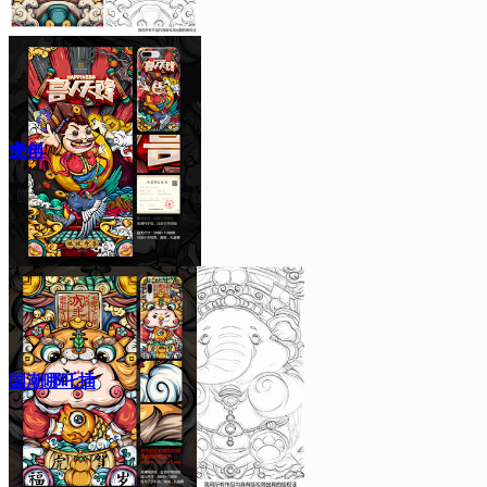
文创
虎年
国潮哪吒插