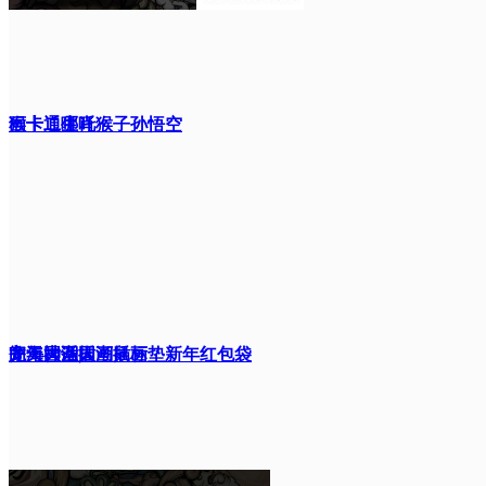
画卡通哪吒
猴十二生肖猴子孙悟空
闹海神话人
齐天大圣国潮插画
龙年国潮插画鼠标垫新年红包袋