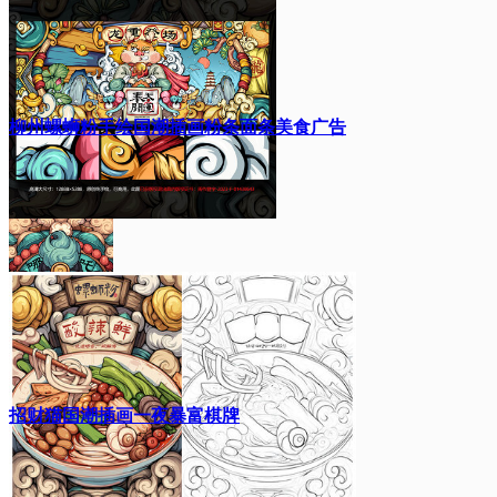
物手机壳
柳州螺蛳粉手绘国潮插画粉条面条美食广告
招财猫国潮插画一夜暴富棋牌