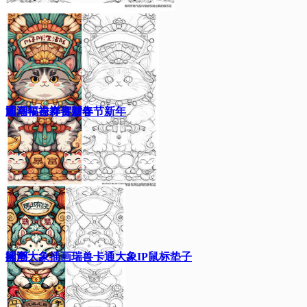
通马年吉祥贺新年
国潮福禄寿喜财春节新年
插画
国潮大象插画瑞兽卡通大象IP鼠标垫子