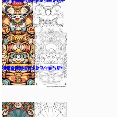
原创国潮插画猫咪招财猫萌宠物手
机壳文创
招财猫国潮插画来财马年春节新年