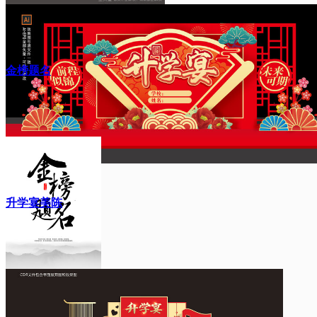
金榜题名
升学宴美陈