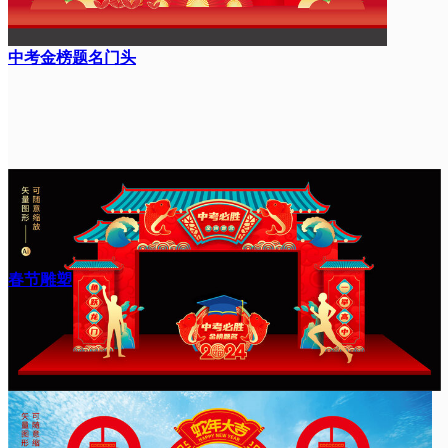
中考金榜题名门头
春节雕塑