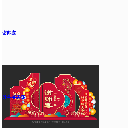
谢师宴
升学宴美陈