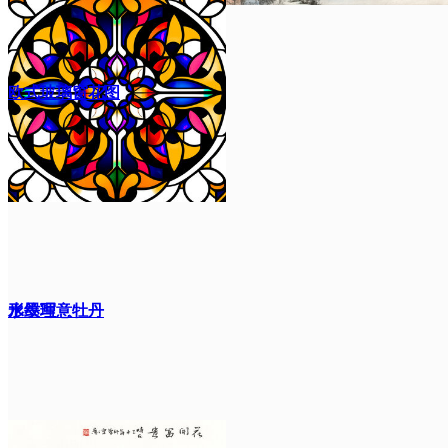
欧式玻璃窗花图
形纹理
水墨写意牡丹