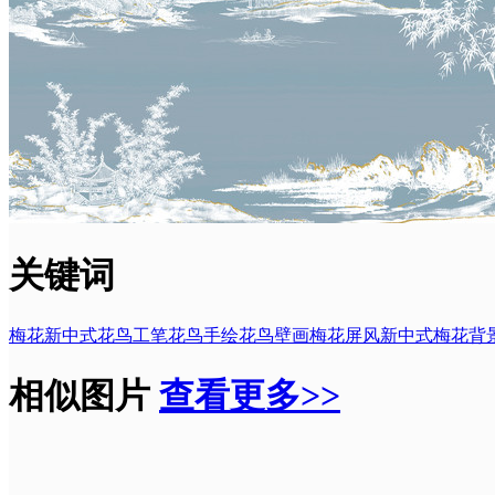
关键词
梅花
新中式花鸟
工笔花鸟
手绘花鸟壁画
梅花屏风
新中式梅花背
相似图片
查看更多>>