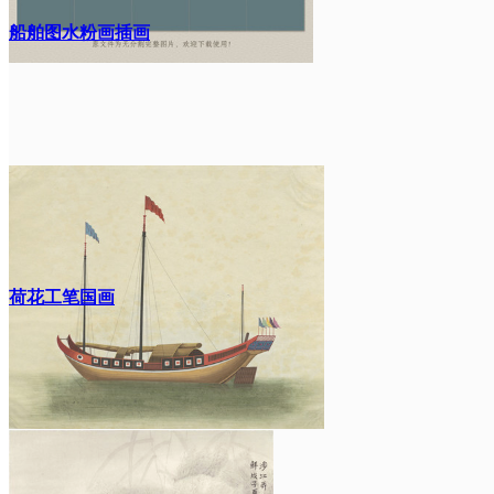
船舶图水粉画插画
荷花工笔国画