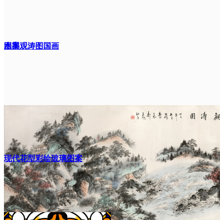
图案
水墨观涛图国画
现代花型彩绘玻璃图案