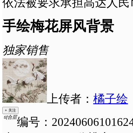
依法被要求承担高达人民
手绘梅花屏风背景
独家销售
上传者：
橘子绘
+ 关注
tif合层
编号：20240606101624