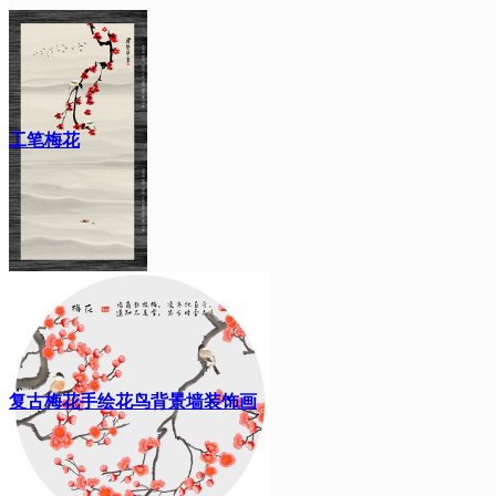
工笔梅花
复古梅花手绘花鸟背景墙装饰画