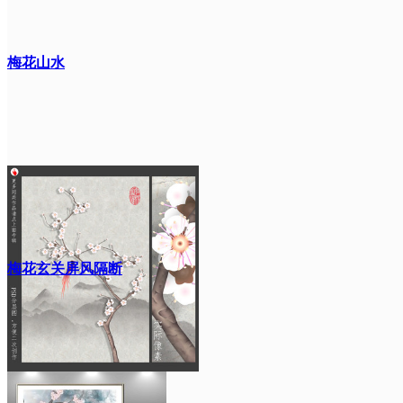
梅花山水
梅花玄关屏风隔断