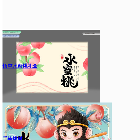
悟空水蜜桃礼盒
手绘桃树