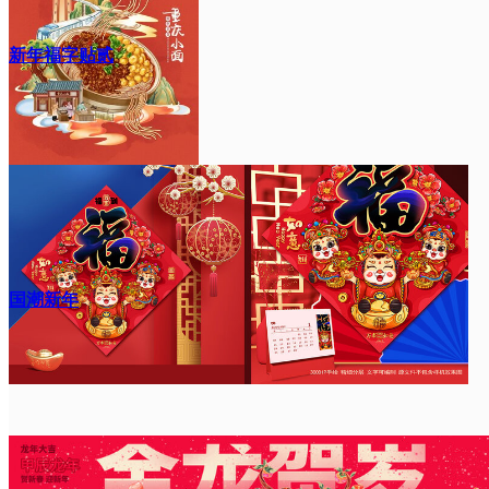
新年福字贴贰
国潮新年