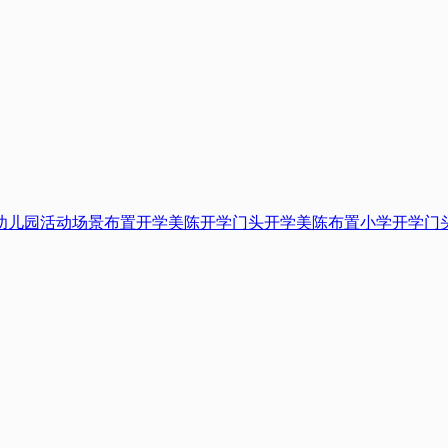
幼儿园活动场景布置
开学美陈
开学门头
开学美陈布置
小学开学门