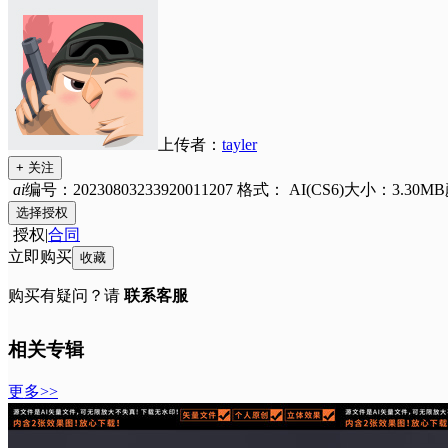
上传者：
tayler
+ 关注
ai
编号：20230803233920011207
格式：
AI(CS6)
大小：3.30MB
选择授权
授权
|
合同
立即购买
收藏
购买有疑问？请
联系客服
相关专辑
更多>>