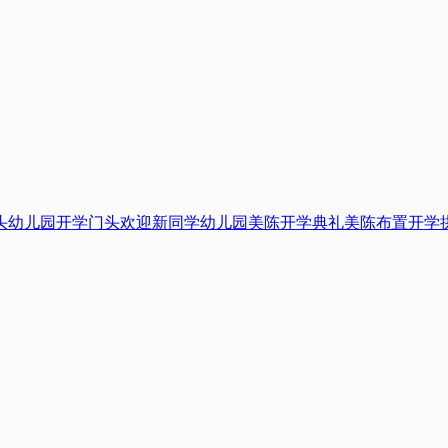
头
幼儿园开学门头
欢迎新同学
幼儿园美陈
开学典礼美陈布置
开学