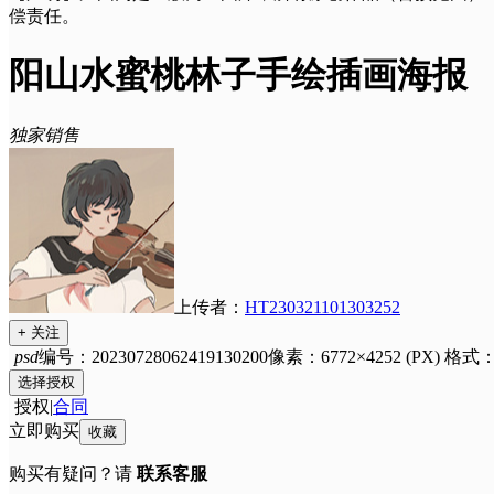
偿责任。
阳山水蜜桃林子手绘插画海报
独家销售
上传者：
HT230321101303252
+ 关注
psd
编号：20230728062419130200
像素：6772×4252 (PX)
格式
选择授权
授权
|
合同
立即购买
收藏
购买有疑问？请
联系客服