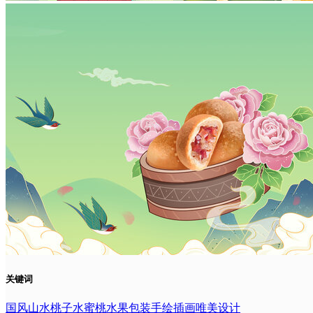
关键词
国风
山水
桃子
水蜜桃
水果
包装
手绘
插画
唯美
设计