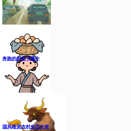
奔跑的棕色卡通牛
国风唯美农村生态大米