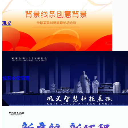
巩义
炫彩会议背景