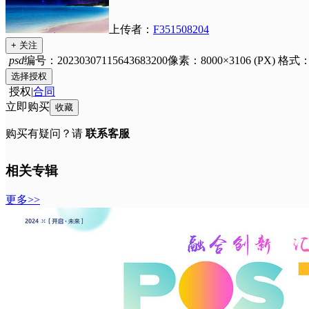
上传者：
F351508204
+ 关注
psd
编号：20230307115643683200
像素：8000×3106 (PX)
格式
选择授权
授权
|
合同
立即购买
收藏
购买有疑问？请
联系客服
相关专辑
更多>>