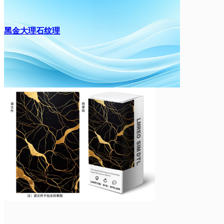
黑金大理石纹理