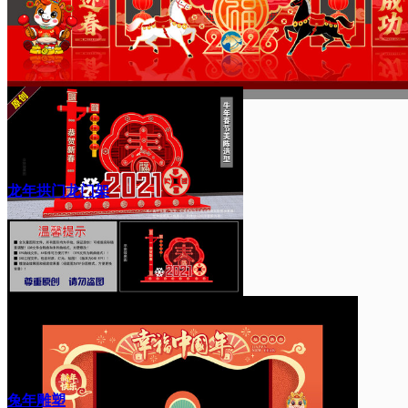
龙年拱门龙门架
兔年雕塑