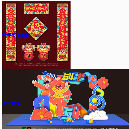
青年节拍照框
新年吊饰