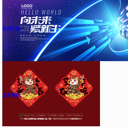
马年门贴
龙年对联