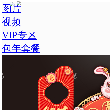
图片
视频
VIP专区
包年套餐