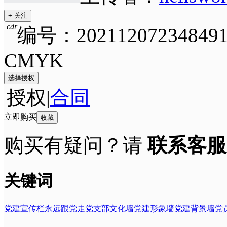
+ 关注
cdr
编号：202112072348491
CMYK
选择授权
授权
|
合同
立即购买
收藏
购买有疑问？请
联系客服
关键词
党建宣传栏
永远跟党走
党支部文化墙
党建形象墙
党建背景墙
党