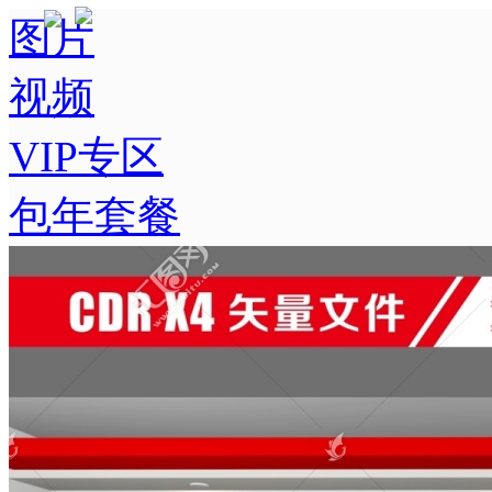
图片
视频
VIP专区
包年套餐