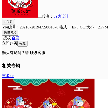
上传者：
万为设计
+ 关注
eps
编号：20210728194729881070
格式：
EPS(CC)
大小：2.77M
选择授权
授权
|
合同
立即购买
收藏
购买有疑问？请
联系客服
相关专辑
更多>>