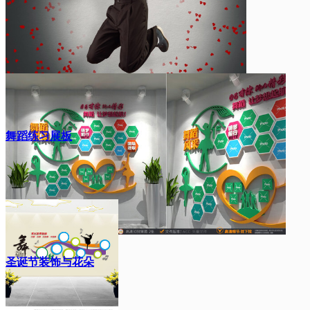
舞蹈练习展板
圣诞节装饰与花朵