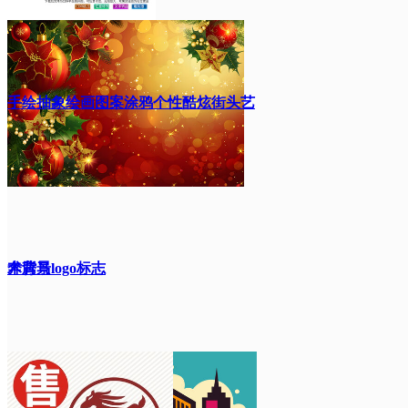
手绘抽象绘画图案涂鸦个性酷炫街头艺
术背景
奔腾马logo标志