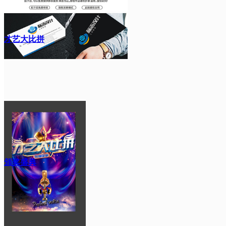
才艺大比拼
颁奖盛典