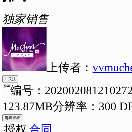
独家销售
上传者：
vvmuch
+ 关注
psd
编号：202002081210272
123.87MB
分辨率：300 DP
选择授权
授权
|
合同