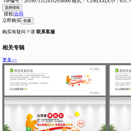
cdr
编号：20190713124352958060
格式：
CDR(X4)
大小：651.7
选择授权
授权
|
合同
立即购买
收藏
购买有疑问？请
联系客服
相关专辑
更多>>