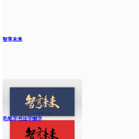
智享未来
毛笔字书法字恻字