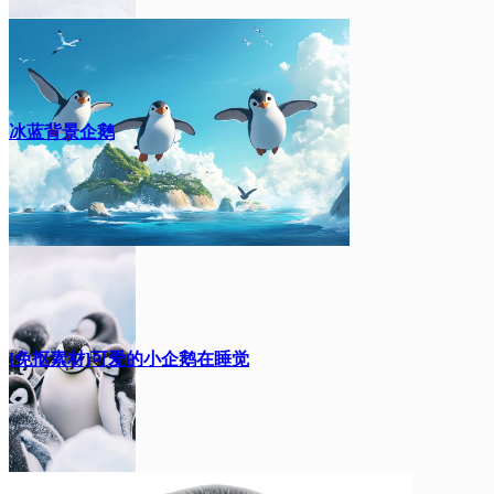
冰蓝背景企鹅
[免抠素材]可爱的小企鹅在睡觉