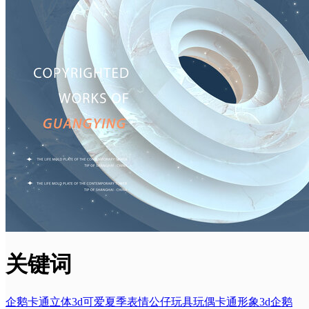
关键词
企鹅
卡通
立体
3d
可爱
夏季
表情
公仔
玩具
玩偶
卡通形象
3d企鹅