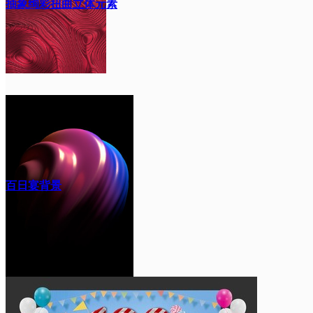
抽象绚彩扭曲立体元素
百日宴背景