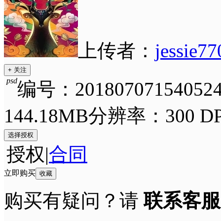
上传者：
jessie7
+ 关注
psd
编号：201807071540524
144.18MB
分辨率：300 DP
选择授权
授权
|
合同
立即购买
收藏
购买有疑问？请
联系客服