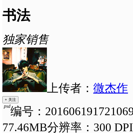
书法
独家销售
上传者：
微杰作
+ 关注
psd
编号：201606191721069
77.46MB
分辨率：300 DPI