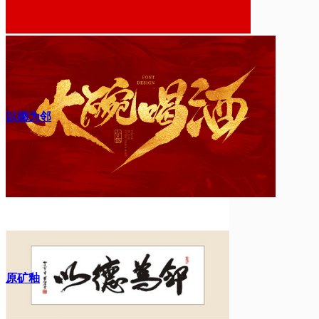
以德为邻
原矿釉