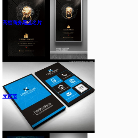
高档商务黑蓝名片
元宵节