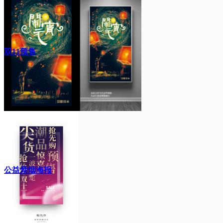
双11预售
公益禁烟海报